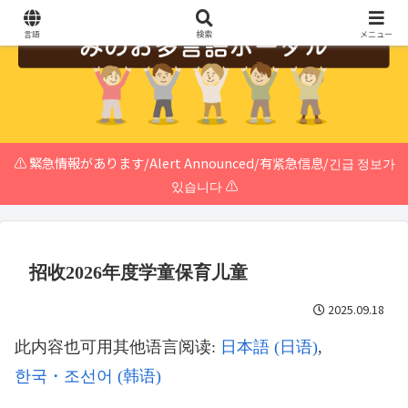
言語
検索
メニュー
⚠️ 緊急情報があります/Alert Announced/有紧急信息/긴급 정보가
있습니다 ⚠️
招收2026年度学童保育儿童
2025.09.18
此内容也可用其他语言阅读:
日本語
(
日语
)
한국・조선어
(
韩语
)