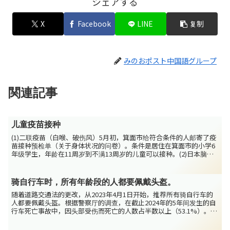
シェアする
X
Facebook
LINE
复制
みのおポスト中国語グループ
関連記事
儿童疫苗接种
(1)二联疫苗（白喉、破伤风）5月初，箕面市给符合条件的人邮寄了疫
苗接种预检单（关于身体状况的问卷）。条件是居住在箕面市的小学6
年级学生，年龄在11周岁到不满13周岁的儿童可以接种。(2)日本脑炎
疫苗（二期）箕面市5月底给符合条件的人邮寄了...
骑自行车时，所有年龄段的人都要佩戴头盔。
随着道路交通法的更改，从2023年4月1日开始，推荐所有骑自行车的
人都要佩戴头盔。根据警察厅的调查，在截止2024年的5年间发生的自
行车死亡事故中，因头部受伤而死亡的人数占半数以上（53.1%）。为
了守护本可挽救的生命，请大家在骑和坐自行车...