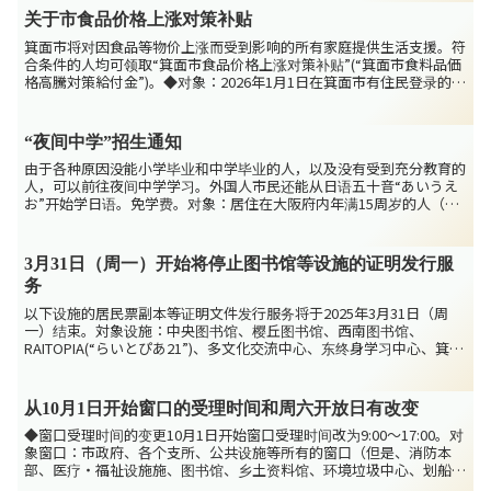
关于市食品价格上涨对策补贴
箕面市将对因食品等物价上涨而受到影响的所有家庭提供生活支援。符
合条件的人均可领取“箕面市食品价格上涨对策补贴”(“箕面市食料品価
格高騰対策給付金”)。◆对象：2026年1月1日在箕面市有住民登录的
人。(1) 收到箕面市通知书的家庭（以前也从...
“夜间中学”招生通知
由于各种原因没能小学毕业和中学毕业的人，以及没有受到充分教育的
人，可以前往夜间中学学习。外国人市民还能从日语五十音“あいうえ
お”开始学日语。免学费。对象：居住在大阪府内年满15周岁的人（外
国人也相同要求）学习地点：丰中市立第四中学（详细地址...
3月31日（周一）开始将停止图书馆等设施的证明发行服
务
以下设施的居民票副本等证明文件发行服务将于2025年3月31日（周
一）结束。対象设施：中央图书馆、樱丘图书馆、西南图书馆、
RAITOPIA(“らいとぴあ21”)、多文化交流中心、东终身学习中心、箕面
市民活动中心、箕面船场第一自行车停车场管理...
从10月1日开始窗口的受理时间和周六开放日有改变
◆窗口受理时间的变更10月1日开始窗口受理时间改为9:00～17:00。对
象窗口：市政府、各个支所、公共设施等所有的窗口（但是、消防本
部、医疗・福祉设施施、图书馆、乡土资料馆、环境垃圾中心、划船比
赛事业局、上下水道局费用中心、出租设施除外。...