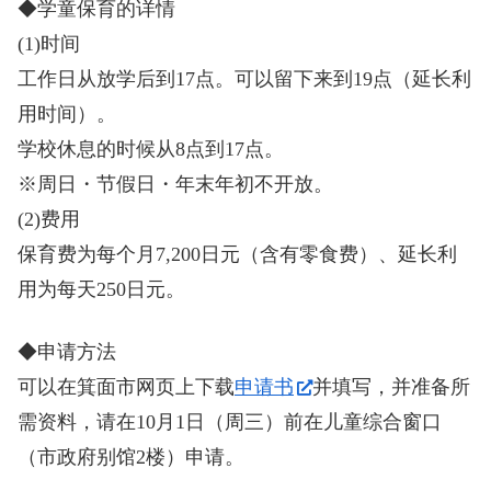
◆学童保育的详情
(1)时间
工作日从放学后到17点。可以留下来到19点（延长利
用时间）。
学校休息的时候从8点到17点。
※周日・节假日・年末年初不开放。
(2)费用
保育费为每个月7,200日元（含有零食费）、延长利
用为每天
250日元。
◆申请方法
可以在箕面市网页上下载
申请书
并填写，并准备所
需资料，请在10月1日（周三）前在儿童综合窗口
（市政府别馆2楼）申请。