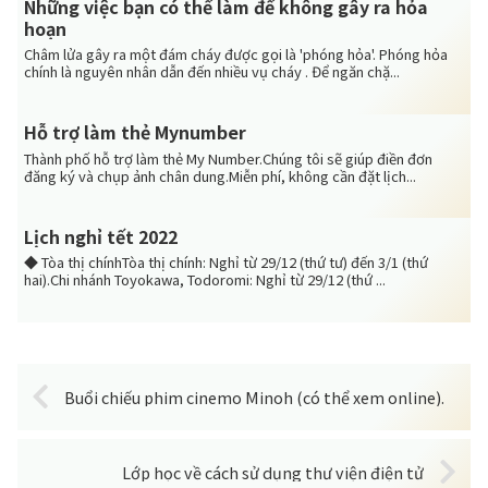
Những việc bạn có thể làm để không gây ra hỏa
hoạn
Châm lửa gây ra một đám cháy được gọi là 'phóng hỏa'. Phóng hỏa
chính là nguyên nhân dẫn đến nhiều vụ cháy . Để ngăn chặ...
Hỗ trợ làm thẻ Mynumber
Thành phố hỗ trợ làm thẻ My Number.Chúng tôi sẽ giúp điền đơn
đăng ký và chụp ảnh chân dung.Miễn phí, không cần đặt lịch...
Lịch nghỉ tết 2022
◆ Tòa thị chínhTòa thị chính: Nghỉ từ 29/12 (thứ tư) đến 3/1 (thứ
hai).Chi nhánh Toyokawa, Todoromi: Nghỉ từ 29/12 (thứ ...
Buổi chiếu phim cinemo Minoh (có thể xem online).
Lớp học về cách sử dụng thư viện điện tử