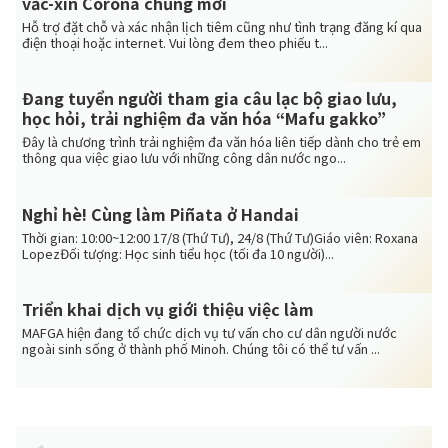
vắc-xin Corona chủng mới
Hỗ trợ đặt chỗ và xác nhận lịch tiêm cũng như tình trạng đăng kí qua
điện thoại hoặc internet. Vui lòng đem theo phiếu t...
Đang tuyển người tham gia câu lạc bộ giao lưu,
học hỏi, trải nghiệm đa văn hóa “Mafu gakko”
Đây là chương trình trải nghiệm đa văn hóa liên tiếp dành cho trẻ em
thông qua việc giao lưu với những công dân nước ngo...
Nghỉ hè! Cùng làm Piñata ở Handai
Thời gian: 10:00~12:00 17/8 (Thứ Tư), 24/8 (Thứ Tư)Giáo viên: Roxana
LopezĐối tượng: Học sinh tiểu học (tối đa 10 người)...
Triển khai dịch vụ giới thiệu việc làm
MAFGA hiện đang tổ chức dịch vụ tư vấn cho cư dân người nước
ngoài sinh sống ở thành phố Minoh. Chúng tôi có thể tư vấn ...