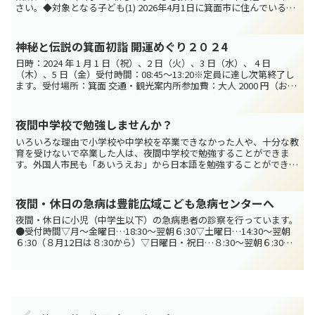
さい。◆対象となる子ども(1) 2026年4月1日に箕面市に住んでいる、
生まれて57日目から小学校に入る前までの...
神秘と伝説の箕面初詣 開運めぐり２０２4
日時：2024 年 1 月 1 日（祝）、2 日（火）、3 日（水）、 4 日
（木）、5 日（金）受付時間：08:45～13:20※定員に達し次第終了し
ます。受付場所：箕面 交通・観光案内所参加費：大人 2000 円（お年
玉クーポン付）子ど...
夜間中学校で勉強しませんか？
いろいろな理由で小学校や中学校を卒業できなかった人や、十分な教
育を受けないで卒業した人は、夜間中学校で勉強することができま
す。外国人市民も「あいうえお」から日本語を勉強することができま
す。授業は無料です。対象：次の(1)～(3)のすべてに合...
夜間・休日の急病は豊能広域こども急病センターへ
夜間・休日に小児（中学生以下）の急病患者の診察を行っています。
●受付時間▽月〜金曜日…18:30〜翌朝６:30▽土曜日…14:30〜翌朝
６:30（８月12日は８:30から）▽日曜日・祝日…８:30〜翌朝６:30診
察開始は、月〜金曜日19:0...