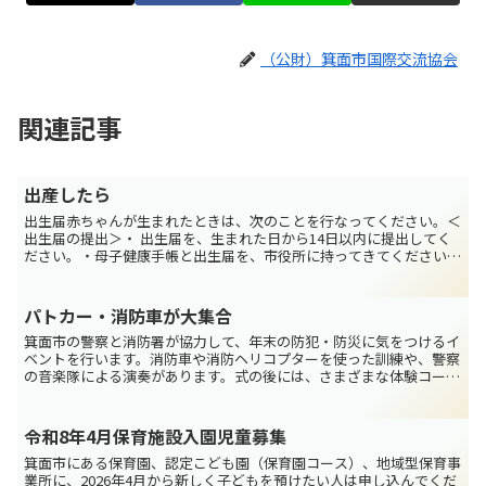
（公財）箕面市国際交流協会
関連記事
出産したら
出生届赤ちゃんが生まれたときは、次のことを行なってください。＜
出生届の提出＞・ 出生届を、生まれた日から14日以内に提出してく
ださい。・母子健康手帳と出生届を、市役所に持ってきてください。
○戸籍住民異動室電話：072-724-6724ファク...
パトカー・消防車が大集合
箕面市の警察と消防署が協力して、年末の防犯・防災に気をつけるイ
ベントを行います。消防車や消防ヘリコプターを使った訓練や、警察
の音楽隊による演奏があります。式の後には、さまざまな体験コーナ
ーもあります。ぜひ来てください。日時：11月30日（日...
令和8年4月保育施設入園児童募集
箕面市にある保育園、認定こども園（保育園コース）、地域型保育事
業所に、2026年4月から新しく子どもを預けたい人は申し込んでくだ