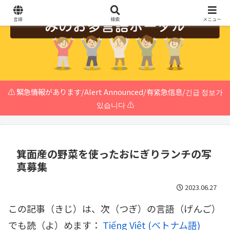
言語
検索
メニュー
⚠️ 緊急情報があります/Alert Announced/有紧急信息/긴급 정보가
있습니다 ⚠️
箕面産の野菜を使ったおにぎりランチの写
真募集
2023.06.27
この記事（きじ）は、次（つぎ）の言語（げんご）
でも読（よ）めます：
Tiếng Việt
(
ベトナム語
)