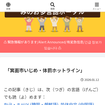
言語
検索
メニュー
⚠️ 緊急情報があります/Alert Announced/有紧急信息/긴급 정보가
있습니다 ⚠️
｢箕面市いじめ・体罰ホットライン｣
2026.01.12
この記事（きじ）は、次（つぎ）の言語（げんご）
でも読（よ）めます：
한국・조선어
(
韓国・朝鮮語
)
简体中文
(
中国語
)