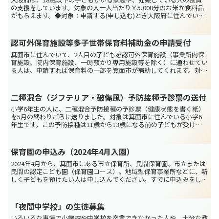
の支援をしています。対象の人一人当たり￥5,000分のお米か食料品
がもらえます。◆対象：申請する(申し込む)とき大阪府に住んでいる
（1）か（2）の人（1）2006年4月2日より後...
認可外保育施設等多子世帯保育料補助金の申請受付
箕面市に住んでいて、2人目の子どもを認可外保育施設（事業所内保
育施設、院内保育施設、一時預かり専用施設等を除く）に通わせてい
る人は、申請すれば保育料の一部を箕面市が補助してくれます。対
象：次の（1）～（4）をすべて満たす世帯の二番目以降の0...
二種混合（ジフテリア・破傷風）予防接種予診票の送付
小学6年生の人に、二種混合予防接種の予診票（健康状態を書く紙）
を5月の終わりごろに送りました。対象は箕面市に住んでいる小学6
年生です。この予防接種は11歳から13歳になる前の子どもが受ける
ことができます。接種を受ける方法などは、予診票といっ...
保育園の申込み（2024年4月入園）
2024年4月から、箕面市にある市立保育所、民間保育園、市立または
民間の認定こども園（保育園コース）、地域型保育事業所などに、新
しく子どもを預けたい人は申し込んでください。すでに申込みをして
いて、現在入るのを待っている人も、申し込む必要があ...
「夜間中学校」の生徒募集
いろいろな事情で小学校や中学校を卒業できなかった人や、十分な教