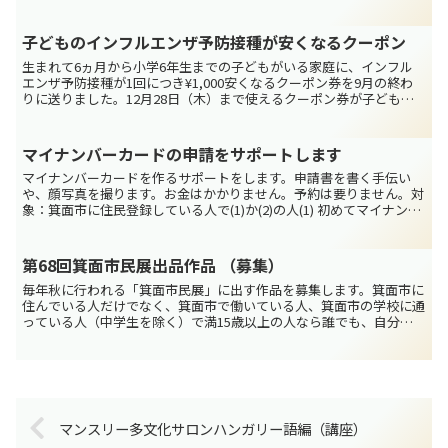
口は￥5,000）（2）紙の商品券20...
子どものインフルエンザ予防接種が安くなるクーポン
生まれて6ヵ月から小学6年生までの子どもがいる家庭に、インフル
エンザ予防接種が1回につき¥1,000安くなるクーポン券を9月の終わ
りに送りました。12月28日（木）まで使えるクーポン券が子ども一
人につき2枚入っています。インフルエンザ予防接...
マイナンバーカードの申請をサポートします
マイナンバーカードを作るサポートをします。申請書を書く手伝い
や、顔写真を撮ります。お金はかかりません。予約は要りません。対
象：箕面市に住民登録している人で(1)か(2)の人(1) 初めてマイナンバ
ーカードを作る人(2) 前に作ったマイナンバ...
第68回箕面市民展出品作品 （募集）
毎年秋に行われる「箕面市民展」に出す作品を募集します。箕面市に
住んでいる人だけでなく、箕面市で働いている人、箕面市の学校に通
っている人（中学生を除く）で満15歳以上の人なら誰でも、自分の
作品（絵画・彫刻・写真・工芸・書）を出すことができます...
マンスリー多文化サロンハンガリー語編（講座）