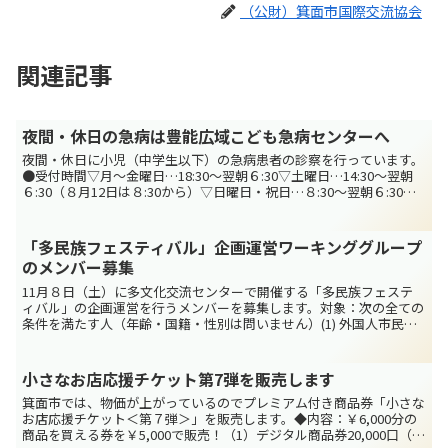
（公財）箕面市国際交流協会
関連記事
夜間・休日の急病は豊能広域こども急病センターへ
夜間・休日に小児（中学生以下）の急病患者の診察を行っています。
●受付時間▽月〜金曜日…18:30〜翌朝６:30▽土曜日…14:30〜翌朝
６:30（８月12日は８:30から）▽日曜日・祝日…８:30〜翌朝６:30診
察開始は、月〜金曜日19:0...
「多民族フェスティバル」企画運営ワーキンググループ
のメンバー募集
11月８日（土）に多文化交流センターで開催する「多民族フェステ
ィバル」の企画運営を行うメンバーを募集します。対象：次の全ての
条件を満たす人（年齢・国籍・性別は問いません）(1) 外国人市民の
人権保障に深い理解があり、「多民族フェスティバル」...
小さなお店応援チケット第7弾を販売します
箕面市では、物価が上がっているのでプレミアム付き商品券「小さな
お店応援チケット＜第７弾＞」を販売します。◆内容：￥6,000分の
商品を買える券を￥5,000で販売！（1）デジタル商品券20,000口（一