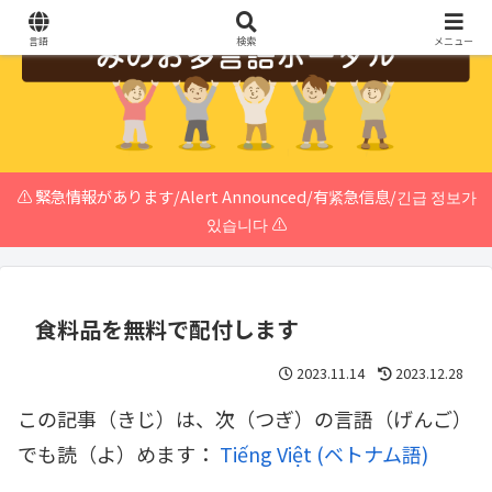
言語
検索
メニュー
⚠️ 緊急情報があります/Alert Announced/有紧急信息/긴급 정보가
있습니다 ⚠️
食料品を無料で配付します
2023.11.14
2023.12.28
この記事（きじ）は、次（つぎ）の言語（げんご）
でも読（よ）めます：
Tiếng Việt
(
ベトナム語
)