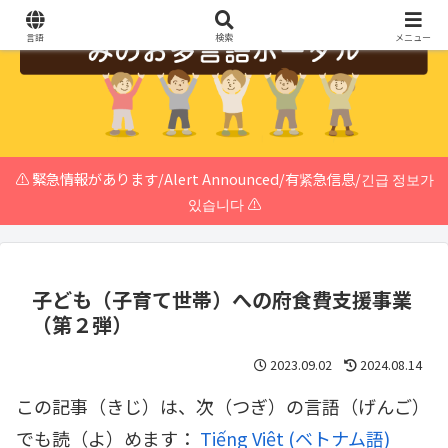
言語
検索
メニュー
⚠️ 緊急情報があります/Alert Announced/有紧急信息/긴급 정보가
있습니다 ⚠️
子ども（子育て世帯）への府食費支援事業
（第２弾）
2023.09.02
2024.08.14
この記事（きじ）は、次（つぎ）の言語（げんご）
でも読（よ）めます：
Tiếng Việt
(
ベトナム語
)