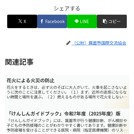
シェアする
X
Facebook
LINE
コピー
（公財）箕面市国際交流協会
関連記事
花火による火災の防止
花火をするときは、必ず火のそばに大人がいて、火事を起こさないよ
うに次のことに注意してください。（１）まず、近所の迷惑にならな
い時間と場所を選ぶ。（２）燃えるものがある場所で花火をしない。
（３）花火の火を人や家に向けない。（４）風が強いときは...
「けんしんガイドブック」令和7年度（2025年度）版
「けんしんガイドブック」には、箕面市が行う健康診断、がん検診や
子どもの予防接種のことがわかりやすく書いてあります。健康診断や
予防接種を受けることができる医院・病院（指定医療機関）のリスト