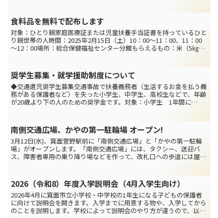
もあります。この「けんしんガイドブック」の令和7年度（...
食料品を無料で配布します
対象：ひとり親家庭医療証または児童扶養手当証書を持っているひと
り親世帯の人時間：2025年2月15日（土）10：00～11：00、11：00
～12：00場所：総合保健福祉センター分館もらえるもの：米（5㎏）
など食料品定員：各時間帯50世帯（...
奨学生募集・就学援助制度について
◆交通遺児奨学生募集交通事故で扶養義務者（生活するお金を払う義
務がある保護者など）を失った小学生、中学生、高校生などで、年齢
が20歳より下の人のための奨学金です。対象：小学生 1年間に
￥50,000 ...
南側交通広場、かやの第一駐輪場 オープン!
3月12日(水)、箕面萱野駅前に「南側交通広場」と「かやの第一駐輪
場」がオープンします。「南側交通広場」には、タクシー、送迎バ
ス、障害者専用の乗り降り場などを作って、改札口への歩道には屋根
を作ります。また「かやの第一駐輪場」がこの広場の地下...
2026（令和8）年度入学説明会（4月入学生向け）
2026年4月に箕面市立小学校・中学校の1年生になる子どもの保護者
に向けて説明会を開きます。入学までに用意する物や、入学してから
のことを説明します。学校によって説明会のやり方が違うので、以下